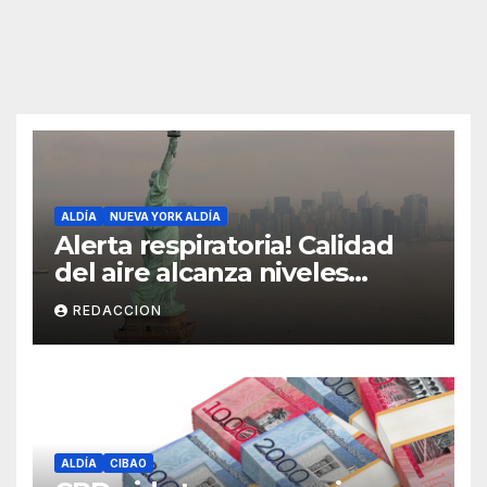
ALDÍA
NUEVA YORK ALDÍA
Alerta respiratoria! Calidad
del aire alcanza niveles
peligrosos en NYC
REDACCION
ALDÍA
CIBAO