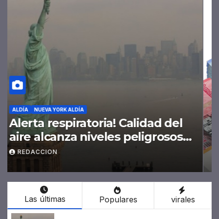
ALDÍA
NUEVA YORK ALDÍA
Alerta respiratoria! Calidad del
aire alcanza niveles peligrosos
en NYC
REDACCION
Las últimas
Populares
virales