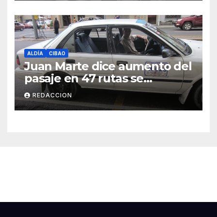
ALDÍA
CIBAO
Juan Marte dice aumento del
pasaje en 47 rutas se
mantiene
REDACCION
Cibao Aldía