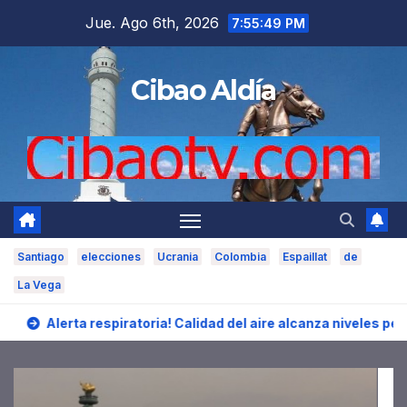
Saltar
Jue. Ago 6th, 2026
7:55:51 PM
al
contenido
Cibao Aldía
Santiago
elecciones
Ucrania
Colombia
Espaillat
de
La Vega
ria! Calidad del aire alcanza niveles peligrosos en NYC
CR