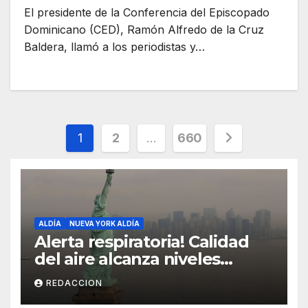
El presidente de la Conferencia del Episcopado
Dominicano (CED), Ramón Alfredo de la Cruz
Baldera, llamó a los periodistas y…
Paginación
1
2
…
660
de
entradas
ALDÍA
NUEVA YORK ALDÍA
Alerta respiratoria! Calidad
del aire alcanza niveles
peligrosos en NYC
REDACCION