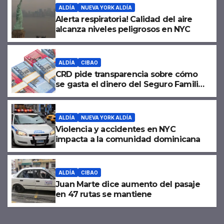
ALDÍA
NUEVA YORK ALDÍA
Alerta respiratoria! Calidad del aire
alcanza niveles peligrosos en NYC
ALDÍA
CIBAO
CRD pide transparencia sobre cómo
se gasta el dinero del Seguro Familiar
de Salud
ALDÍA
NUEVA YORK ALDÍA
Violencia y accidentes en NYC
impacta a la comunidad dominicana
ALDÍA
CIBAO
Juan Marte dice aumento del pasaje
en 47 rutas se mantiene