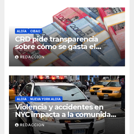
ALDÍA
CIBAO
CRD pide transparencia
sobre cómo se gasta el
dinero del Seguro Familiar de
REDACCION
Salud
ALDÍA
NUEVA YORK ALDÍA
Violencia y accidentes en
NYC impacta a la comunidad
dominicana
REDACCION