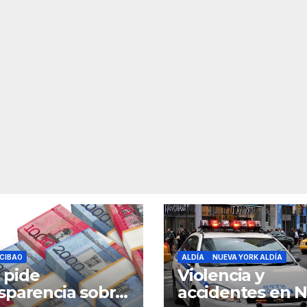
CIBAO
ALDÍA
NUEVA YORK ALDÍA
 pide
Violencia y
sparencia sobre
accidentes en 