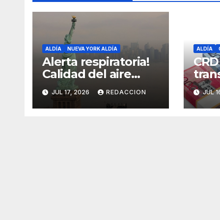
ALDÍA
NUEVA YORK ALDÍA
ALDÍA
Alerta respiratoria!
CRD
Calidad del aire
tran
alcanza niveles
cómo
JUL 17, 2026
REDACCION
JUL 1
peligrosos en NYC
dine
Fami