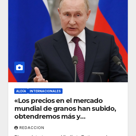
ALDÍA
INTERNACIONALES
«Los precios en el mercado
mundial de granos han subido,
obtendremos más y
compartiremos los ingresos con
REDACCION
los países más pobres»