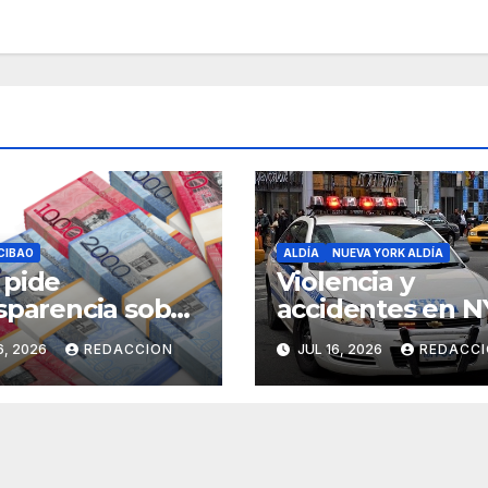
CIBAO
ALDÍA
NUEVA YORK ALDÍA
 pide
Violencia y
sparencia sobre
accidentes en N
 se gasta el
impacta a la
6, 2026
REDACCION
JUL 16, 2026
REDACC
ro del Seguro
comunidad
liar de Salud
dominicana