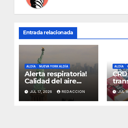
Entrada relacionada
ALDÍA
NUEVA YORK ALDÍA
ALDÍA
Alerta respiratoria!
CRD
Calidad del aire
tran
alcanza niveles
cómo
JUL 17, 2026
REDACCION
JUL 1
peligrosos en NYC
dine
Fami