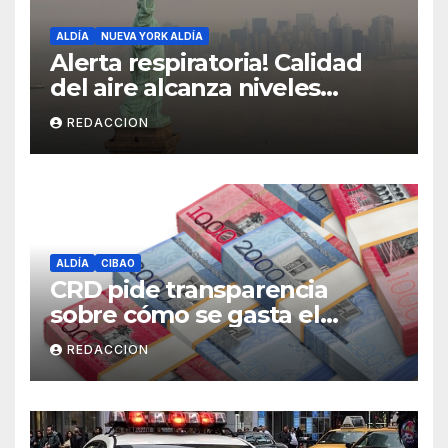
ALDÍA
NUEVA YORK ALDÍA
Alerta respiratoria! Calidad
del aire alcanza niveles
peligrosos en NYC
REDACCION
ALDÍA
CIBAO
CRD pide transparencia
sobre cómo se gasta el
dinero del Seguro Familiar de
REDACCION
Salud