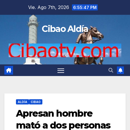
Saltar
Vie. Ago 7th, 2026
6:55:48 PM
al
contenido
Cibao Aldía
ALDÍA
CIBAO
Apresan hombre
mató a dos personas