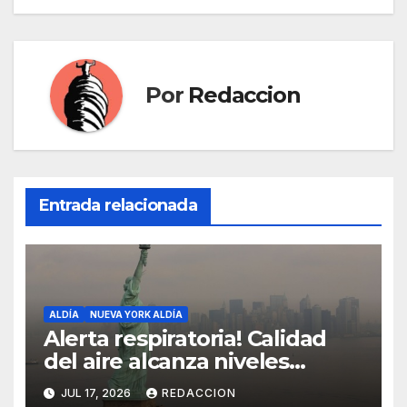
entradas
Por
Redaccion
Entrada relacionada
ALDÍA
NUEVA YORK ALDÍA
Alerta respiratoria! Calidad
del aire alcanza niveles
peligrosos en NYC
JUL 17, 2026
REDACCION