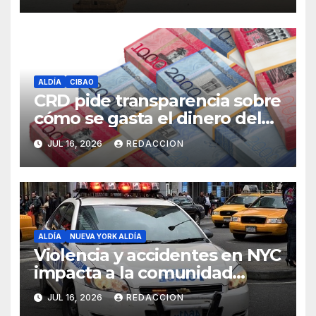
ALDÍA
CIBAO
CRD pide transparencia sobre
cómo se gasta el dinero del
Seguro Familiar de Salud
JUL 16, 2026
REDACCION
ALDÍA
NUEVA YORK ALDÍA
Violencia y accidentes en NYC
impacta a la comunidad
dominicana
JUL 16, 2026
REDACCION