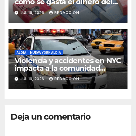
cómo se gasta el dinero del
Seguro Familiar de Salud
JUL 16, 2026
REDACCION
ALDÍA
NUEVA YORK ALDÍA
Violencia y accidentes en NYC
impacta a la comunidad
dominicana
JUL 16, 2026
REDACCION
Deja un comentario