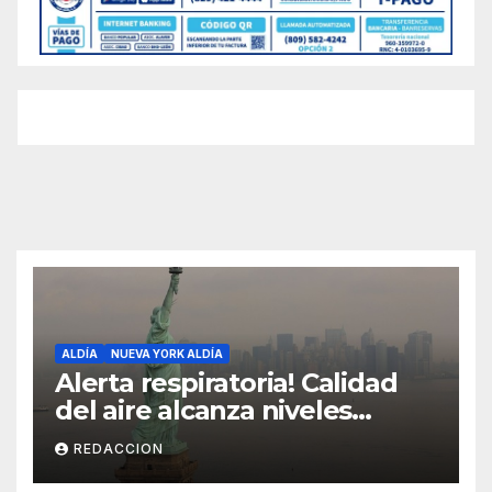
ALDÍA
NUEVA YORK ALDÍA
Alerta respiratoria! Calidad
del aire alcanza niveles
peligrosos en NYC
REDACCION