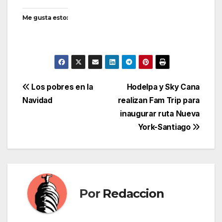
Me gusta esto:
Navegación
Los pobres en la
Hodelpa y Sky Cana
Navidad
realizan Fam Trip para
de
inaugurar ruta Nueva
entradas
York-Santiago
Por
Redaccion