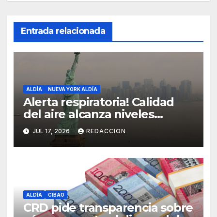
Entrada relacionada
ALDÍA
NUEVA YORK ALDÍA
Alerta respiratoria! Calidad
del aire alcanza niveles
peligrosos en NYC
JUL 17, 2026
REDACCION
ALDÍA
CIBAO
CRD pide transparencia sobre