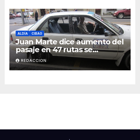
ALDÍA
CIBAO
Juan Marte dice aumento del
pasaje en 47 rutas se
mantiene
REDACCION
Cibao Aldía