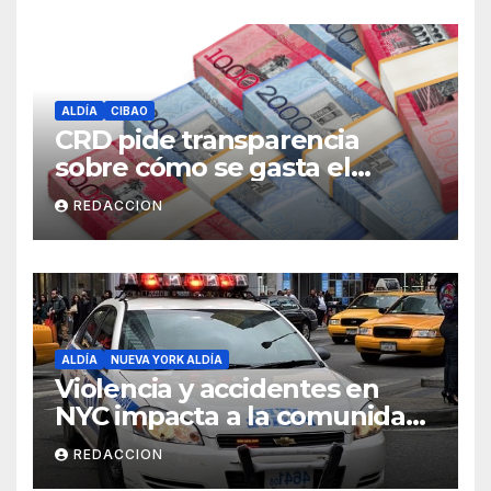
ALDÍA
CIBAO
CRD pide transparencia
sobre cómo se gasta el
dinero del Seguro Familiar de
REDACCION
Salud
ALDÍA
NUEVA YORK ALDÍA
Violencia y accidentes en
NYC impacta a la comunidad
dominicana
REDACCION