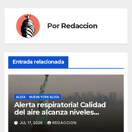
Por
Redaccion
Entrada relacionada
ALDÍA
NUEVA YORK ALDÍA
Alerta respiratoria! Calidad
del aire alcanza niveles
peligrosos en NYC
JUL 17, 2026
REDACCION