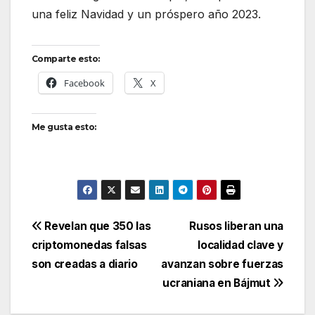
una feliz Navidad y un próspero año 2023.
Comparte esto:
Facebook
X
Me gusta esto:
Navegación
Revelan que 350 las
Rusos liberan una
criptomonedas falsas
localidad clave y
de
son creadas a diario
avanzan sobre fuerzas
entradas
ucraniana en Bájmut