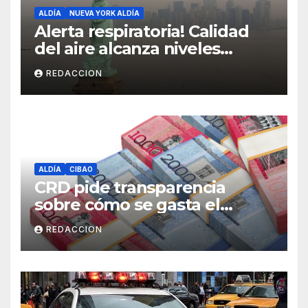
ALDÍA
NUEVA YORK ALDÍA
Alerta respiratoria! Calidad
del aire alcanza niveles
peligrosos en NYC
REDACCION
ALDÍA
CIBAO
CRD pide transparencia
sobre cómo se gasta el
dinero del Seguro Familiar de
REDACCION
Salud