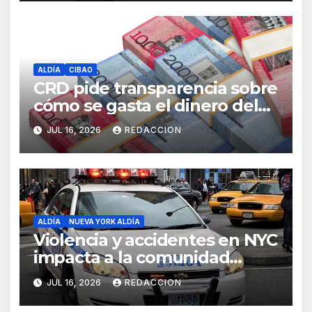
ALDÍA
CIBAO
CRD pide transparencia sobre
cómo se gasta el dinero del
Seguro Familiar de Salud
JUL 16, 2026
REDACCION
ALDÍA
NUEVA YORK ALDÍA
Violencia y accidentes en NYC
impacta a la comunidad
dominicana
JUL 16, 2026
REDACCION