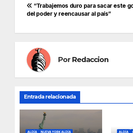
Navegación
“Trabajemos duro para sacar este g
del poder y reencausar al país”
de
entradas
Por
Redaccion
Entrada relacionada
ALDÍA
NUEVA YORK ALDÍA
ALDÍA