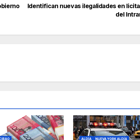
obierno
Identifican nuevas ilegalidades en licit
del Intr
CIBAO
ALDÍA
NUEVA YORK ALDÍA