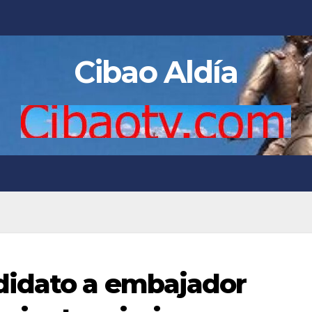
Cibao Aldía
didato a embajador