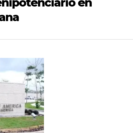
enipotenciario en
cana