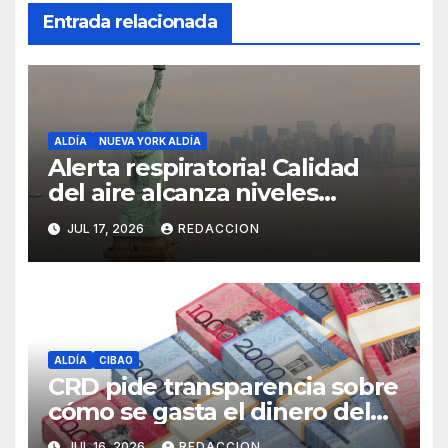
Entrada relacionada
ALDÍA
NUEVA YORK ALDÍA
Alerta respiratoria! Calidad
del aire alcanza niveles
peligrosos en NYC
JUL 17, 2026
REDACCION
ALDÍA
CIBAO
CRD pide transparencia sobre
cómo se gasta el dinero del
Seguro Familiar de Salud
JUL 16, 2026
REDACCION