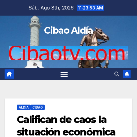
Saltar
Sáb. Ago 8th, 2026
11:23:54 AM
al
contenido
Cibao Aldía
ALDÍA
CIBAO
Califican de caos la
situación económica