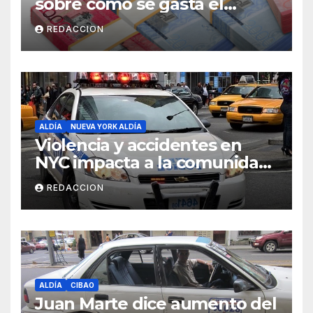
sobre cómo se gasta el
dinero del Seguro Familiar de
REDACCION
Salud
ALDÍA
NUEVA YORK ALDÍA
Violencia y accidentes en
NYC impacta a la comunidad
dominicana
REDACCION
ALDÍA
CIBAO
Juan Marte dice aumento del