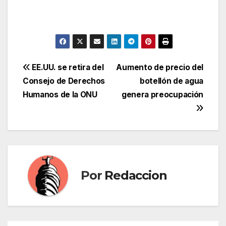
Navegación
EE.UU. se retira del
Aumento de precio del
Consejo de Derechos
botellón de agua
de
Humanos de la ONU
genera preocupación
entradas
Por
Redaccion