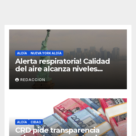
ALDÍA
NUEVA YORK ALDÍA
Alerta respiratoria! Calidad
del aire alcanza niveles
peligrosos en NYC
REDACCION
ALDÍA
CIBAO
CRD pide transparencia