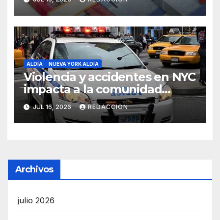
ALDÍA
NUEVA YORK ALDÍA
Violencia y accidentes en NYC
impacta a la comunidad
dominicana
JUL 16, 2026
REDACCION
Archivos
julio 2026