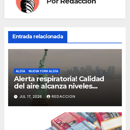
Por
Redaccion
Entrada relacionada
ALDÍA
NUEVA YORK ALDÍA
Alerta respiratoria! Calidad
del aire alcanza niveles
peligrosos en NYC
JUL 17, 2026
REDACCION