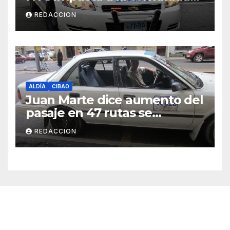
dominicana
REDACCION
ALDÍA
CIBAO
Juan Marte dice aumento del
pasaje en 47 rutas se
mantiene
REDACCION
Cibao Aldía