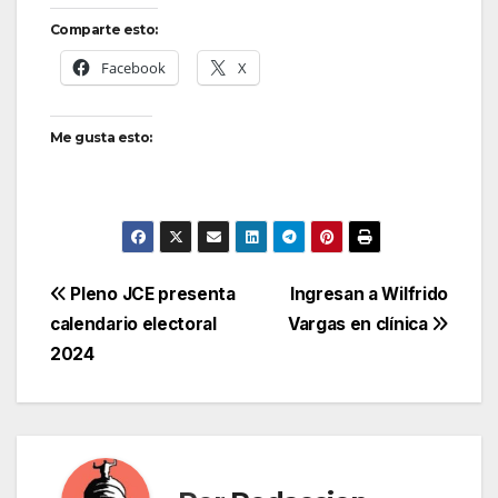
Comparte esto:
Facebook
X
Me gusta esto:
Navegación
Pleno JCE presenta
Ingresan a Wilfrido
calendario electoral
Vargas en clínica
de
2024
entradas