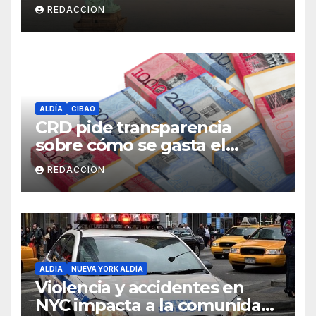
peligrosos en NYC
REDACCION
ALDÍA
CIBAO
CRD pide transparencia
sobre cómo se gasta el
dinero del Seguro Familiar de
REDACCION
Salud
ALDÍA
NUEVA YORK ALDÍA
Violencia y accidentes en
NYC impacta a la comunidad