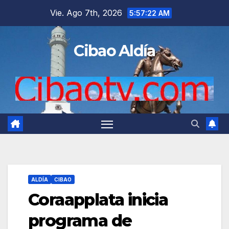
Saltar
Vie. Ago 7th, 2026
5:57:23 AM
al
contenido
Cibao Aldía
ALDÍA
CIBAO
Coraapplata inicia
programa de