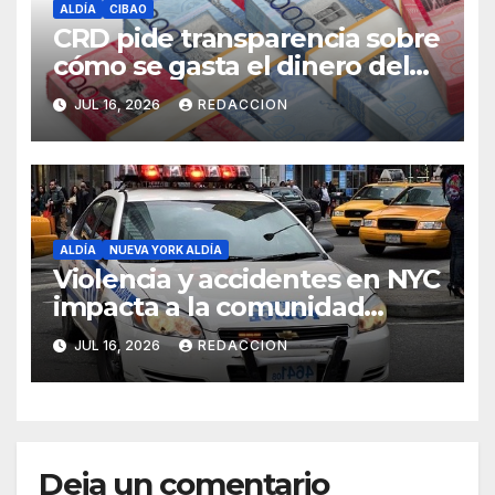
ALDÍA
CIBAO
CRD pide transparencia sobre
cómo se gasta el dinero del
Seguro Familiar de Salud
JUL 16, 2026
REDACCION
ALDÍA
NUEVA YORK ALDÍA
Violencia y accidentes en NYC
impacta a la comunidad
dominicana
JUL 16, 2026
REDACCION
Deja un comentario