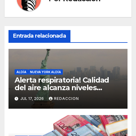
Entrada relacionada
ALDÍA
NUEVA YORK ALDÍA
Alerta respiratoria! Calidad
del aire alcanza niveles
peligrosos en NYC
JUL 17, 2026
REDACCION