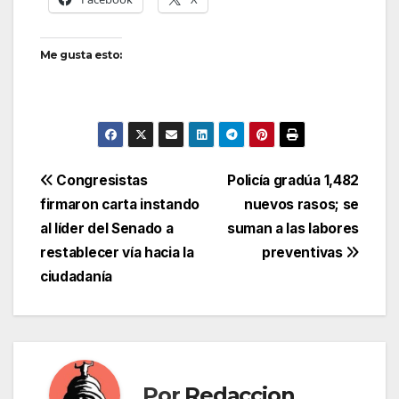
Me gusta esto:
Navegación
Congresistas
Policía gradúa 1,482
firmaron carta instando
nuevos rasos; se
de
al líder del Senado a
suman a las labores
entradas
restablecer vía hacia la
preventivas
ciudadanía
Por
Redaccion