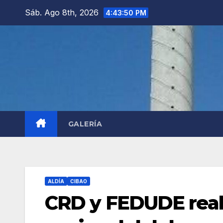
Saltar
Sáb. Ago 8th, 2026
4:43:51 PM
al
contenido
GALERÍA
ALDÍA
CIBAO
CRD y FEDUDE reali