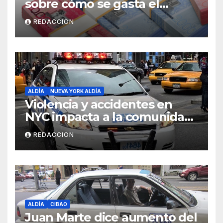
sobre cómo se gasta el
dinero del Seguro Familiar de
REDACCION
Salud
ALDÍA
NUEVA YORK ALDÍA
Violencia y accidentes en
NYC impacta a la comunidad
dominicana
REDACCION
ALDÍA
CIBAO
Juan Marte dice aumento del