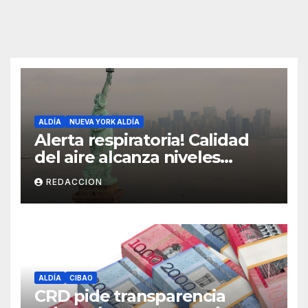
ALDÍA
NUEVA YORK ALDÍA
Alerta respiratoria! Calidad
del aire alcanza niveles
peligrosos en NYC
REDACCION
ALDÍA
CIBAO
CRD pide transparencia