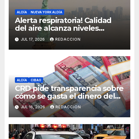
ALDÍA
NUEVA YORK ALDÍA
Alerta respiratoria! Calidad
del aire alcanza niveles
peligrosos en NYC
JUL 17, 2026
REDACCION
ALDÍA
CIBAO
CRD pide transparencia sobre
cómo se gasta el dinero del
Seguro Familiar de Salud
JUL 16, 2026
REDACCION