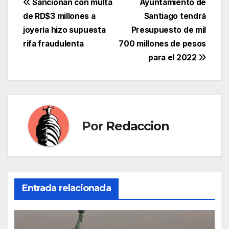
Navegación
Sancionan con multa
Ayuntamiento de
de RD$3 millones a
Santiago tendrá
de
joyería hizo supuesta
Presupuesto de mil
entradas
rifa fraudulenta
700 millones de pesos
para el 2022
Por
Redaccion
Entrada relacionada