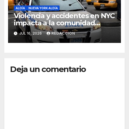
ALDÍA
NUEVA YORK ALDÍA
Violencia y accidentes en NYC
impacta a la comunidad
dominicana
JUL 16, 2026
REDACCION
Deja un comentario