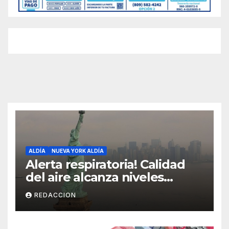
ALDÍA
NUEVA YORK ALDÍA
Alerta respiratoria! Calidad
del aire alcanza niveles
peligrosos en NYC
REDACCION