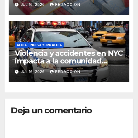
Seguro Familiar de Salud
JUL 16, 2026
REDACCION
ALDÍA
NUEVA YORK ALDÍA
Violencia y accidentes en NYC
impacta a la comunidad
dominicana
JUL 16, 2026
REDACCION
Deja un comentario