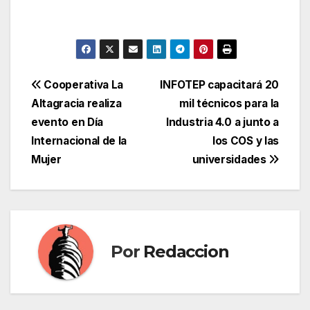
Navegación
Cooperativa La
INFOTEP capacitará 20
Altagracia realiza
mil técnicos para la
de
evento en Día
Industria 4.0 a junto a
entradas
Internacional de la
los COS y las
Mujer
universidades
Por
Redaccion