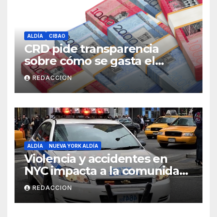
ALDÍA
CIBAO
CRD pide transparencia
sobre cómo se gasta el
dinero del Seguro Familiar de
REDACCION
Salud
ALDÍA
NUEVA YORK ALDÍA
Violencia y accidentes en
NYC impacta a la comunidad
dominicana
REDACCION