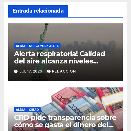
Entrada relacionada
ALDÍA
NUEVA YORK ALDÍA
Alerta respiratoria! Calidad
del aire alcanza niveles
peligrosos en NYC
JUL 17, 2026
REDACCION
ALDÍA
CIBAO
CRD pide transparencia sobre
cómo se gasta el dinero del