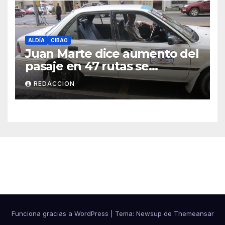
ALDÍA
CIBAO
Juan Marte dice aumento del
pasaje en 47 rutas se
mantiene
REDACCION
Cibao Aldía
Funciona gracias a WordPress
|
Tema: Newsup de
Themeansar