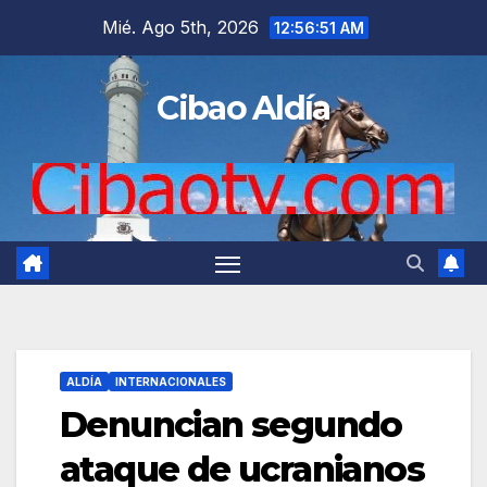
Saltar
Mié. Ago 5th, 2026
12:56:52 AM
al
contenido
Cibao Aldía
ALDÍA
INTERNACIONALES
Denuncian segundo
ataque de ucranianos