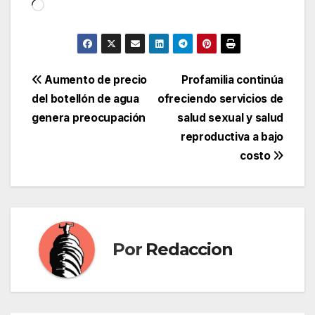
Cargando...
Navegación
Aumento de precio
Profamilia continúa
del botellón de agua
ofreciendo servicios de
de
genera preocupación
salud sexual y salud
entradas
reproductiva a bajo
costo
Por
Redaccion