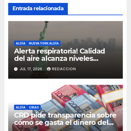
Entrada relacionada
ALDÍA
NUEVA YORK ALDÍA
Alerta respiratoria! Calidad
del aire alcanza niveles
peligrosos en NYC
JUL 17, 2026
REDACCION
ALDÍA
CIBAO
CRD pide transparencia sobre
cómo se gasta el dinero del
Seguro Familiar de Salud