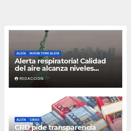
ALDÍA
NUEVA YORK ALDÍA
Alerta respiratoria! Calidad
del aire alcanza niveles
peligrosos en NYC
REDACCION
ALDÍA
CIBAO
CRD pide transparencia