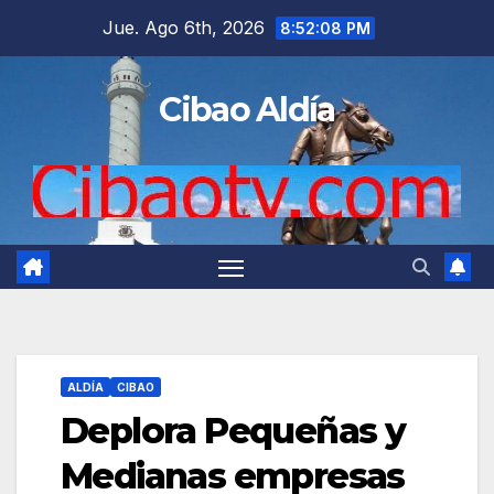
Saltar
Jue. Ago 6th, 2026
8:52:09 PM
al
contenido
Cibao Aldía
ALDÍA
CIBAO
Deplora Pequeñas y
Medianas empresas