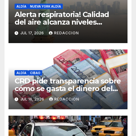
ALDÍA
NUEVA YORK ALDÍA
Alerta respiratoria! Calidad
del aire alcanza niveles
peligrosos en NYC
JUL 17, 2026
REDACCION
ALDÍA
CIBAO
CRD pide transparencia sobre
cómo se gasta el dinero del
Seguro Familiar de Salud
JUL 16, 2026
REDACCION