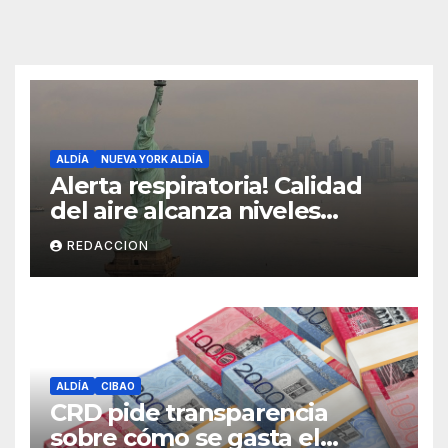
ALDÍA
NUEVA YORK ALDÍA
Alerta respiratoria! Calidad
del aire alcanza niveles
peligrosos en NYC
REDACCION
ALDÍA
CIBAO
CRD pide transparencia
sobre cómo se gasta el