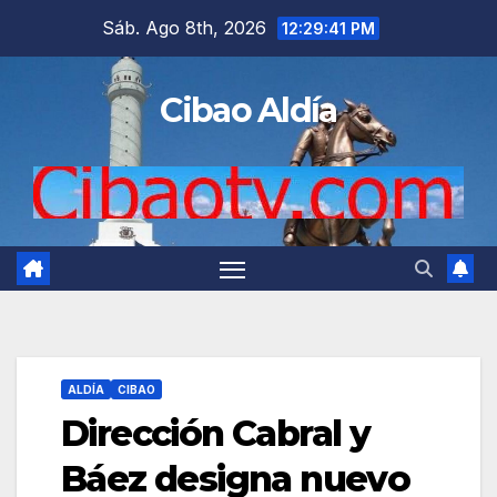
Saltar
Sáb. Ago 8th, 2026
12:29:42 PM
al
contenido
Cibao Aldía
ALDÍA
CIBAO
Dirección Cabral y
Báez designa nuevo