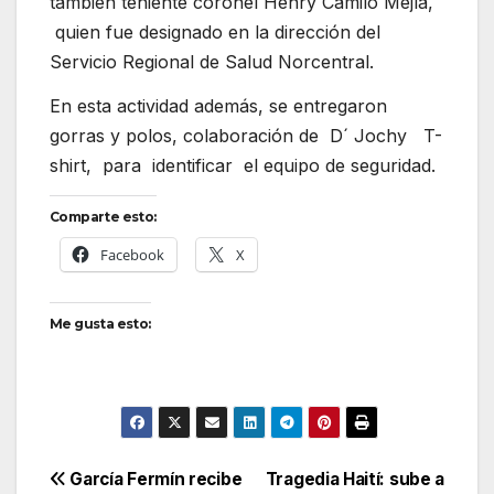
también teniente coronel Henry Camilo Mejía,
quien fue designado en la dirección del
Servicio Regional de Salud Norcentral.
En esta actividad además, se entregaron
gorras y polos, colaboración de D´ Jochy T-
shirt, para identificar el equipo de seguridad.
Comparte esto:
Facebook
X
Me gusta esto:
Navegación
García Fermín recibe
Tragedia Haití: sube a