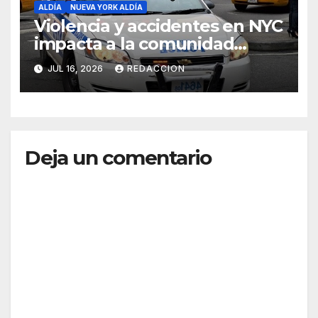
ALDÍA
NUEVA YORK ALDÍA
Violencia y accidentes en NYC
impacta a la comunidad
dominicana
JUL 16, 2026
REDACCION
Deja un comentario