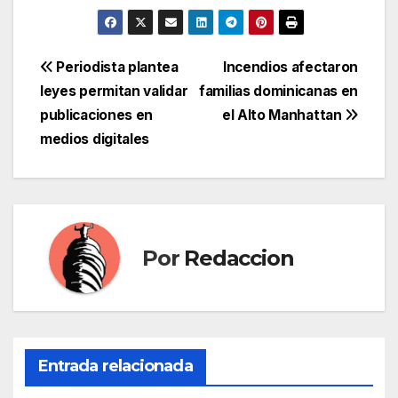
Navegación
Periodista plantea
Incendios afectaron
leyes permitan validar
familias dominicanas en
de
publicaciones en
el Alto Manhattan
entradas
medios digitales
Por
Redaccion
Entrada relacionada