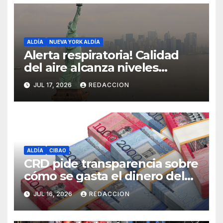
ALDÍA
NUEVA YORK ALDÍA
Alerta respiratoria! Calidad
del aire alcanza niveles
peligrosos en NYC
JUL 17, 2026
REDACCION
ALDÍA
CIBAO
CRD pide transparencia sobre
cómo se gasta el dinero del
Seguro Familiar de Salud
JUL 16, 2026
REDACCION