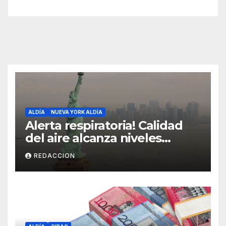
ALDÍA
NUEVA YORK ALDÍA
Alerta respiratoria! Calidad
del aire alcanza niveles
peligrosos en NYC
REDACCION