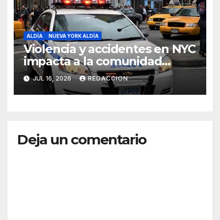
ALDÍA
NUEVA YORK ALDÍA
Violencia y accidentes en NYC
impacta a la comunidad
dominicana
JUL 16, 2026
REDACCION
Deja un comentario