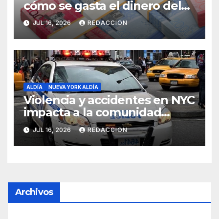
cómo se gasta el dinero del
Seguro Familiar de Salud
JUL 16, 2026
REDACCION
ALDÍA
NUEVA YORK ALDÍA
Violencia y accidentes en NYC
impacta a la comunidad
dominicana
JUL 16, 2026
REDACCION
Archivos