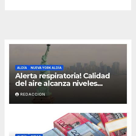
ALDÍA
NUEVA YORK ALDÍA
Alerta respiratoria! Calidad
del aire alcanza niveles
peligrosos en NYC
REDACCION