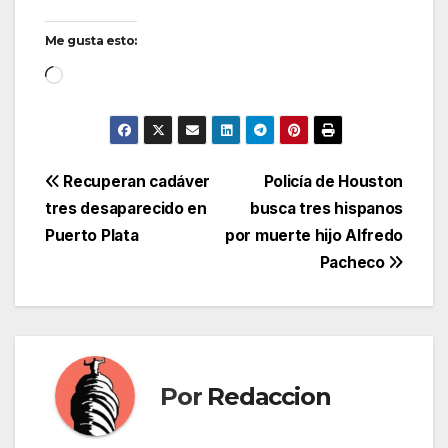
Me gusta esto:
Cargando...
Navegación
Recuperan cadáver
Policía de Houston
tres desaparecido en
busca tres hispanos
de
Puerto Plata
por muerte hijo Alfredo
entradas
Pacheco
Por
Redaccion