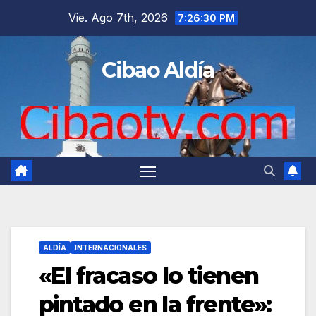
Saltar
Vie. Ago 7th, 2026
7:26:31 PM
al
contenido
Cibao Aldía
ALDÍA
INTERNACIONALES
«El fracaso lo tienen
pintado en la frente»: