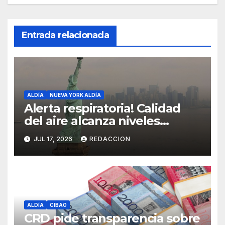
Entrada relacionada
ALDÍA
NUEVA YORK ALDÍA
Alerta respiratoria! Calidad
del aire alcanza niveles
peligrosos en NYC
JUL 17, 2026
REDACCION
ALDÍA
CIBAO
CRD pide transparencia sobre