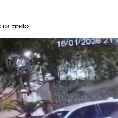
olega
,
#medico