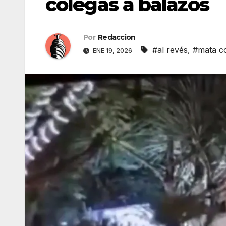
colegas a balazos
Por
Redaccion
#al revés
,
#mata c
ENE 19, 2026