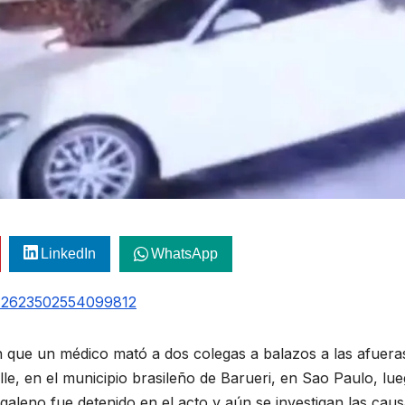
LinkedIn
WhatsApp
2012623502554099812
que un médico mató a dos colegas a balazos a las afuera
lle, en el municipio brasileño de Barueri, en Sao Paulo, lu
 galeno fue detenido en el acto y aún se investigan las cau