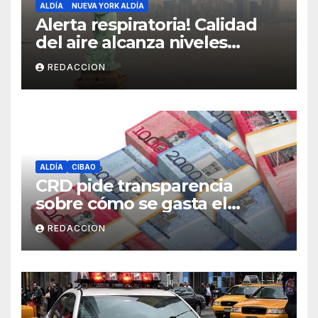
ALDÍA
NUEVA YORK ALDÍA
Alerta respiratoria! Calidad
del aire alcanza niveles
peligrosos en NYC
REDACCION
ALDÍA
CIBAO
CRD pide transparencia
sobre cómo se gasta el
dinero del Seguro Familiar de
REDACCION
Salud