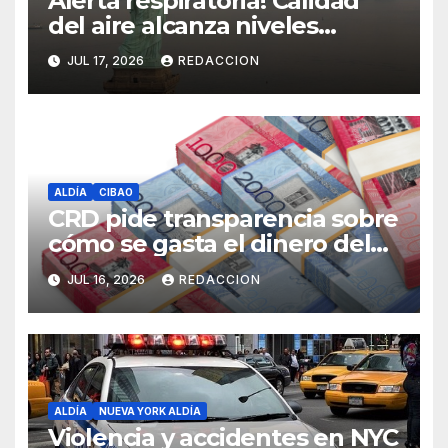
Alerta respiratoria! Calidad
del aire alcanza niveles
peligrosos en NYC
JUL 17, 2026
REDACCION
ALDÍA
CIBAO
CRD pide transparencia sobre
cómo se gasta el dinero del
Seguro Familiar de Salud
JUL 16, 2026
REDACCION
ALDÍA
NUEVA YORK ALDÍA
Violencia y accidentes en NYC