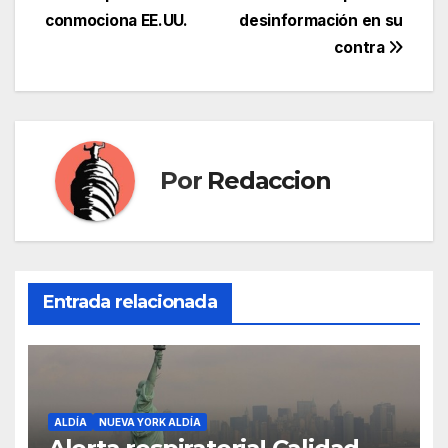
de
conmociona EE.UU.
desinformación en su
entradas
contra
Por
Redaccion
Entrada relacionada
ALDÍA
NUEVA YORK ALDÍA