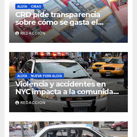
ALDÍA
CIBAO
CRD pide transparencia
sobre cómo se gasta el
dinero del Seguro Familiar de
REDACCION
Salud
ALDÍA
NUEVA YORK ALDÍA
Violencia y accidentes en
NYC impacta a la comunidad
dominicana
REDACCION