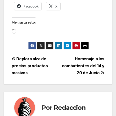
Facebook
X
Me gusta esto:
Cargando...
Navegación
Deplora alza de
Homenaje a los
precios productos
combatientes del 14 y
de
masivos
20 de Junio
entradas
Por
Redaccion