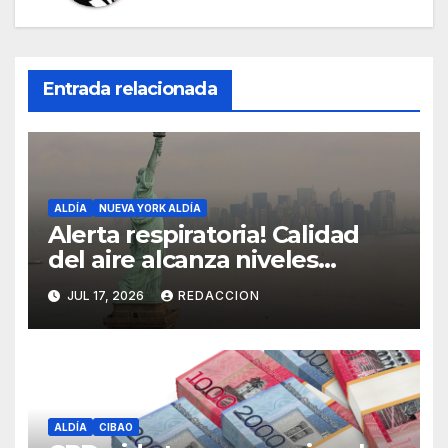
Entrada relacionada
ALDÍA
NUEVA YORK ALDÍA
Alerta respiratoria! Calidad
del aire alcanza niveles
peligrosos en NYC
JUL 17, 2026
REDACCION
ALDÍA
CIBAO