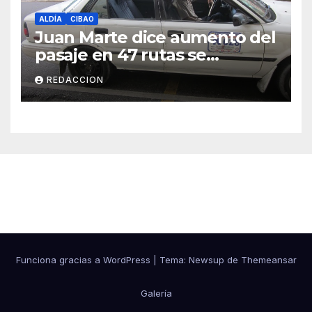
ALDÍA
CIBAO
Juan Marte dice aumento del
pasaje en 47 rutas se
mantiene
REDACCION
Cibao Aldía
Funciona gracias a WordPress
|
Tema: Newsup de
Themeansar
Galería