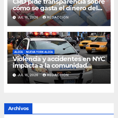
CRD pide transparencia sobre
cómo se gasta el dinero del
Seguro Familiar de Salud
JUL 16, 2026
REDACCION
ALDÍA
NUEVA YORK ALDÍA
Violencia y accidentes en NYC
impacta a la comunidad
dominicana
JUL 16, 2026
REDACCION
Archivos