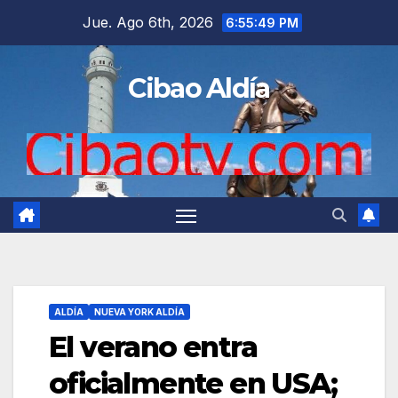
Saltar
Jue. Ago 6th, 2026
6:55:50 PM
al
contenido
Cibao Aldía
ALDÍA
NUEVA YORK ALDÍA
El verano entra
oficialmente en USA;