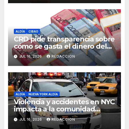
ALDÍA
CIBAO
CRD pide transparencia sobre
cómo se gasta el dinero del
Seguro Familiar de Salud
JUL 16, 2026
REDACCION
ALDÍA
NUEVA YORK ALDÍA
Violencia y accidentes en NYC
impacta a la comunidad
dominicana
JUL 16, 2026
REDACCION