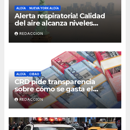
ALDÍA
NUEVA YORK ALDÍA
Alerta respiratoria! Calidad
del aire alcanza niveles
peligrosos en NYC
REDACCION
ALDÍA
CIBAO
CRD pide transparencia
sobre cómo se gasta el
dinero del Seguro Familiar de
REDACCION
Salud