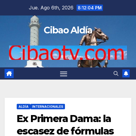
Saltar
Jue. Ago 6th, 2026
8:12:05 PM
al
contenido
Cibao Aldía
ALDÍA
INTERNACIONALES
Ex Primera Dama: la
escasez de fórmulas