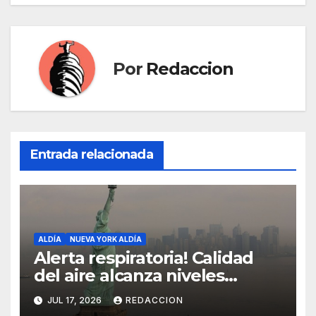
Por
Redaccion
Entrada relacionada
ALDÍA
NUEVA YORK ALDÍA
Alerta respiratoria! Calidad
del aire alcanza niveles
peligrosos en NYC
JUL 17, 2026
REDACCION