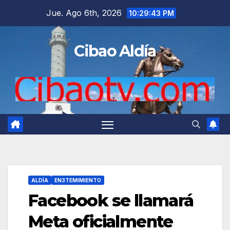
Saltar
Jue. Ago 6th, 2026
10:29:44 PM
al
contenido
Cibao Aldía
ALDÍA
EN3TEMIMIENTO
Facebook se llamará
Meta oficialmente