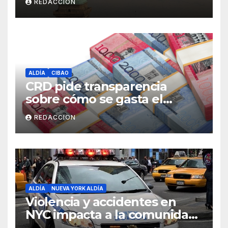
REDACCION
ALDÍA
CIBAO
CRD pide transparencia
sobre cómo se gasta el
dinero del Seguro Familiar de
REDACCION
Salud
ALDÍA
NUEVA YORK ALDÍA
Violencia y accidentes en
NYC impacta a la comunidad
dominicana