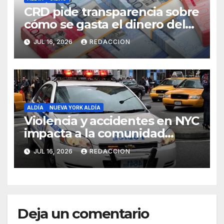
CRD pide transparencia sobre
cómo se gasta el dinero del
Seguro Familiar de Salud
JUL 16, 2026
REDACCION
ALDÍA
NUEVA YORK ALDÍA
Violencia y accidentes en NYC
impacta a la comunidad
dominicana
JUL 16, 2026
REDACCION
Deja un comentario