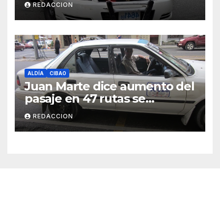
REDACCION
ALDÍA
CIBAO
Juan Marte dice aumento del
pasaje en 47 rutas se
mantiene
REDACCION
Cibao Aldía