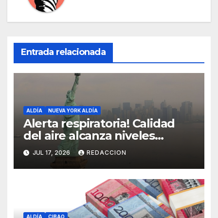
Entrada relacionada
ALDÍA
NUEVA YORK ALDÍA
Alerta respiratoria! Calidad
del aire alcanza niveles
peligrosos en NYC
JUL 17, 2026
REDACCION
ALDÍA
CIBAO