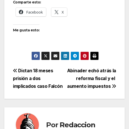
Comparte esto:
Facebook
X
Me gusta esto:
Navegación
Dictan 18 meses
Abinader echó atrás la
prisión a dos
reforma fiscal y el
de
implicados caso Falcón
aumento impuestos
entradas
Por
Redaccion