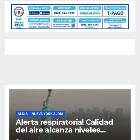
ALDÍA
NUEVA YORK ALDÍA
Alerta respiratoria! Calidad
del aire alcanza niveles
peligrosos en NYC