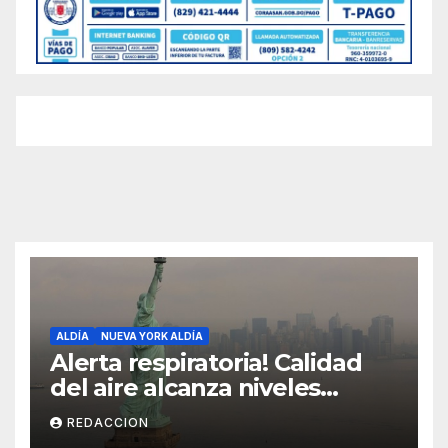
ALDÍA
NUEVA YORK ALDÍA
Alerta respiratoria! Calidad
del aire alcanza niveles
peligrosos en NYC
REDACCION