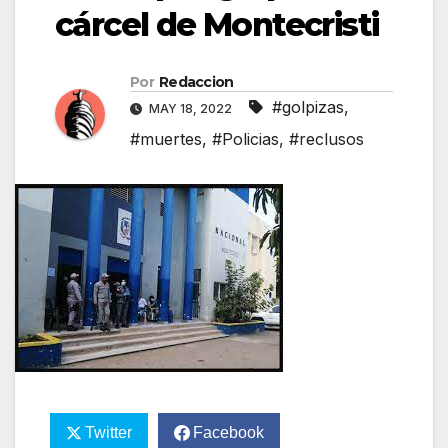
cárcel de Montecristi
Por
Redaccion
#golpizas
,
MAY 18, 2022
#muertes
,
#Policias
,
#reclusos
Twitter
Facebook