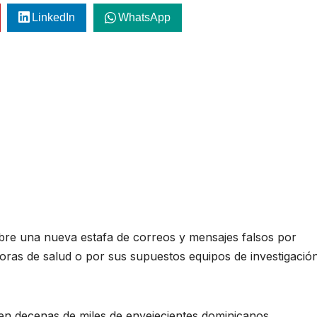
LinkedIn
WhatsApp
bre una nueva estafa de correos y mensajes falsos por
ras de salud o por sus supuestos equipos de investigació
den decenas de miles de envejecientes dominicanos.