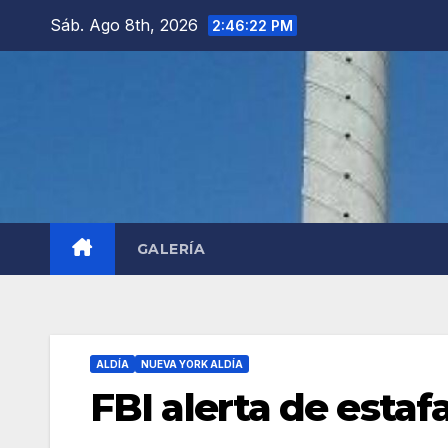
Saltar
Sáb. Ago 8th, 2026
2:46:23 PM
al
contenido
GALERÍA
ALDÍA
NUEVA YORK ALDÍA
FBI alerta de esta