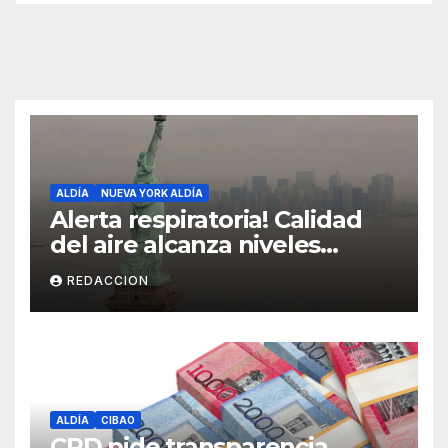
ALDÍA
NUEVA YORK ALDÍA
Alerta respiratoria! Calidad
del aire alcanza niveles
peligrosos en NYC
REDACCION
ALDÍA
CIBAO
CRD pide transparencia