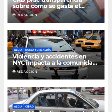
sobre cómo se gasta el
dinero del Seguro Familiar de
REDACCION
Salud
ALDÍA
NUEVA YORK ALDÍA
Violencia y accidentes en
NYC impacta a la comunidad
dominicana
REDACCION
ALDÍA
CIBAO