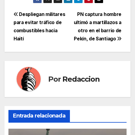
Navegación
Despliegan militares
PN captura hombre
para evitar tráfico de
ultimó a martillazos a
de
combustibles hacia
otro en el barrio de
entradas
Haití
Pekín, de Santiago
Por
Redaccion
Entrada relacionada