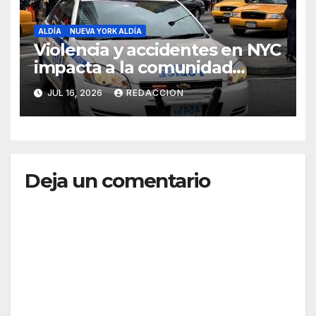
ALDÍA
NUEVA YORK ALDÍA
Violencia y accidentes en NYC
impacta a la comunidad
dominicana
JUL 16, 2026
REDACCION
Deja un comentario