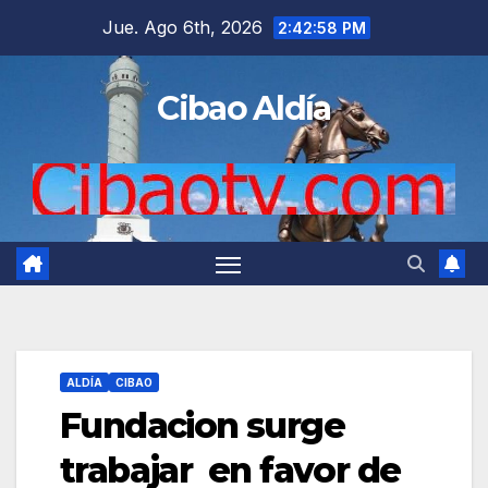
Saltar
Jue. Ago 6th, 2026
2:42:59 PM
al
contenido
Cibao Aldía
ALDÍA
CIBAO
Fundacion surge
trabajar en favor de