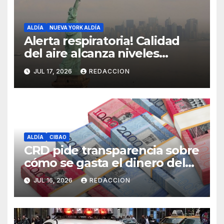
ALDÍA
NUEVA YORK ALDÍA
Alerta respiratoria! Calidad
del aire alcanza niveles
peligrosos en NYC
JUL 17, 2026
REDACCION
ALDÍA
CIBAO
CRD pide transparencia sobre
cómo se gasta el dinero del
Seguro Familiar de Salud
JUL 16, 2026
REDACCION