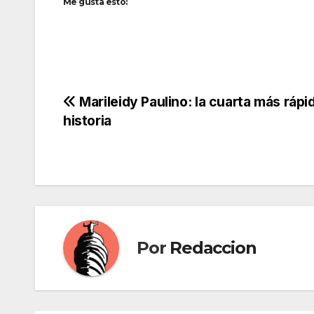
Me gusta esto:
Navegación
Marileidy Paulino: la cuarta más rápid
historia
de
entradas
Por
Redaccion