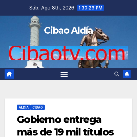
Saltar
Sáb. Ago 8th, 2026
1:30:27 PM
al
contenido
Cibao Aldía
ALDÍA
CIBAO
Gobierno entrega
más de 19 mil títulos