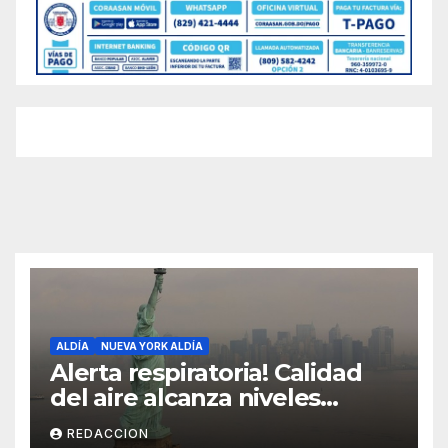
ALDÍA
NUEVA YORK ALDÍA
Alerta respiratoria! Calidad
del aire alcanza niveles
peligrosos en NYC
REDACCION