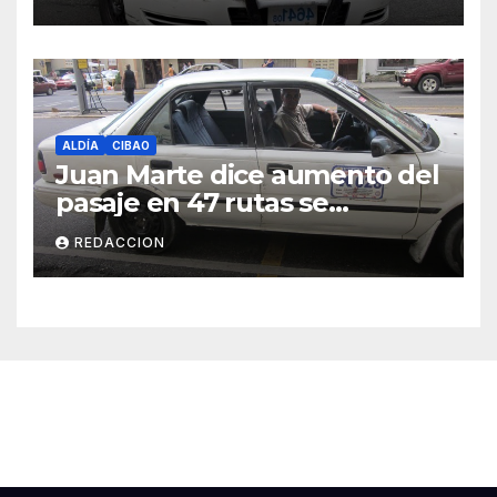
ALDÍA
CIBAO
Juan Marte dice aumento del
pasaje en 47 rutas se
mantiene
REDACCION
Cibao Aldía