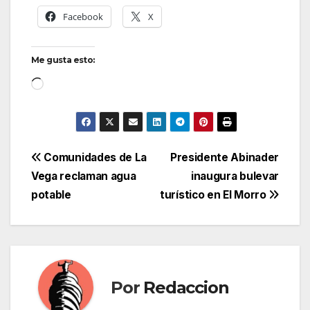
Facebook
X
Me gusta esto:
Cargando...
Navegación
Comunidades de La
Presidente Abinader
Vega reclaman agua
inaugura bulevar
de
potable
turístico en El Morro
entradas
Por
Redaccion