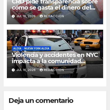
CRD pide transparencia sobre
cómo se gasta el dinero del
Seguro Familiar de Salud
JUL 16, 2026
REDACCION
ALDÍA
NUEVA YORK ALDÍA
Violencia y accidentes en NYC
impacta a la comunidad
dominicana
JUL 16, 2026
REDACCION
Deja un comentario