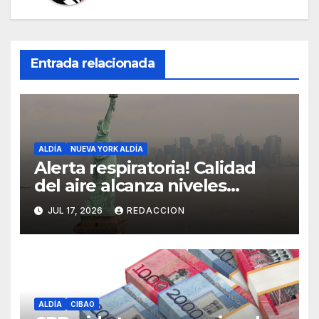
Entrada relacionada
ALDÍA
NUEVA YORK ALDÍA
Alerta respiratoria! Calidad
del aire alcanza niveles
peligrosos en NYC
JUL 17, 2026
REDACCION
ALDÍA
CIBAO