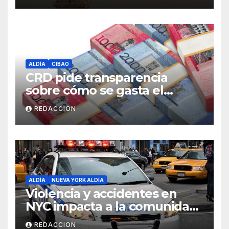
ALDÍA
CIBAO
CRD pide transparencia
sobre cómo se gasta el
dinero del Seguro Familiar de
REDACCION
Salud
ALDÍA
NUEVA YORK ALDÍA
Violencia y accidentes en
NYC impacta a la comunidad
dominicana
REDACCION