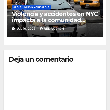
ALDÍA
NUEVA YORK ALDÍA
Violencia y accidentes en NYC
impacta a la comunidad
dominicana
JUL 16, 2026
REDACCION
Deja un comentario