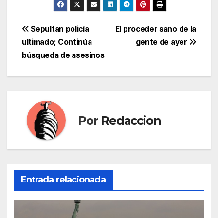
Navegación
Sepultan policía
El proceder sano de la
ultimado; Continúa
gente de ayer
de
búsqueda de asesinos
entradas
Por
Redaccion
Entrada relacionada