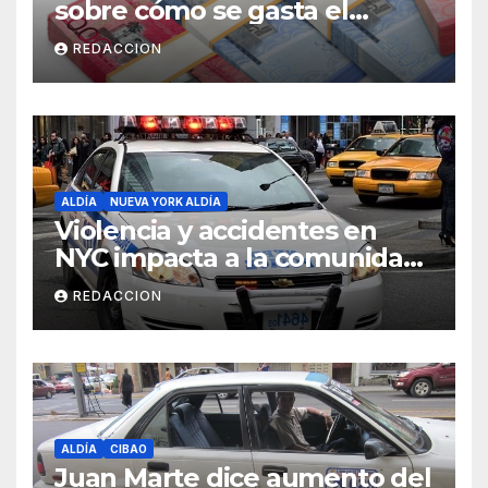
sobre cómo se gasta el
dinero del Seguro Familiar de
REDACCION
Salud
ALDÍA
NUEVA YORK ALDÍA
Violencia y accidentes en
NYC impacta a la comunidad
dominicana
REDACCION
ALDÍA
CIBAO
Juan Marte dice aumento del