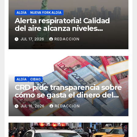
ALDÍA
NUEVA YORK ALDÍA
Alerta respiratoria! Calidad
del aire alcanza niveles
peligrosos en NYC
JUL 17, 2026
REDACCION
ALDÍA
CIBAO
CRD pide transparencia sobre
cómo se gasta el dinero del
Seguro Familiar de Salud
JUL 16, 2026
REDACCION