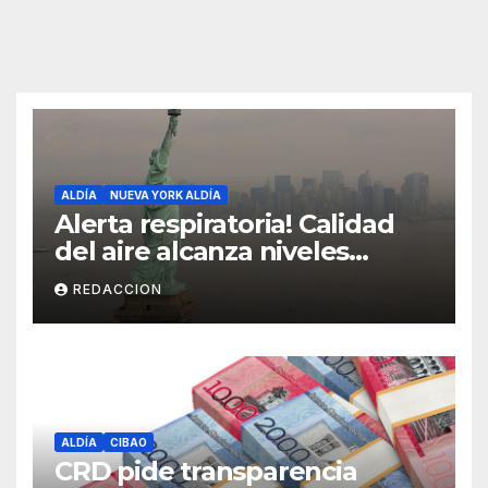
ALDÍA
NUEVA YORK ALDÍA
Alerta respiratoria! Calidad
del aire alcanza niveles
peligrosos en NYC
REDACCION
ALDÍA
CIBAO
CRD pide transparencia