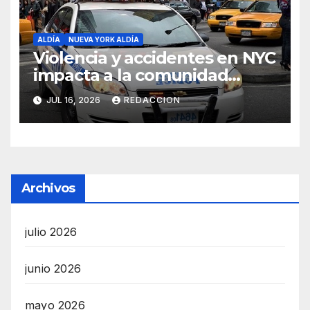
ALDÍA
NUEVA YORK ALDÍA
Violencia y accidentes en NYC
impacta a la comunidad
dominicana
JUL 16, 2026
REDACCION
Archivos
julio 2026
junio 2026
mayo 2026