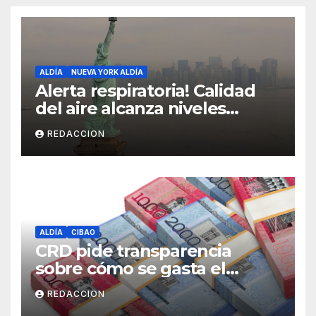
ALDÍA
NUEVA YORK ALDÍA
Alerta respiratoria! Calidad
del aire alcanza niveles
peligrosos en NYC
REDACCION
ALDÍA
CIBAO
CRD pide transparencia
sobre cómo se gasta el
dinero del Seguro Familiar de
REDACCION
Salud