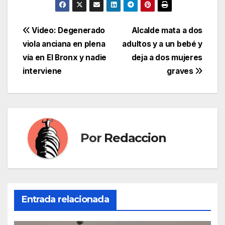
Navegación
Video: Degenerado
Alcalde mata a dos
viola anciana en plena
adultos y a un bebé y
de
vía en El Bronx y nadie
deja a dos mujeres
entradas
interviene
graves
Por
Redaccion
Entrada relacionada