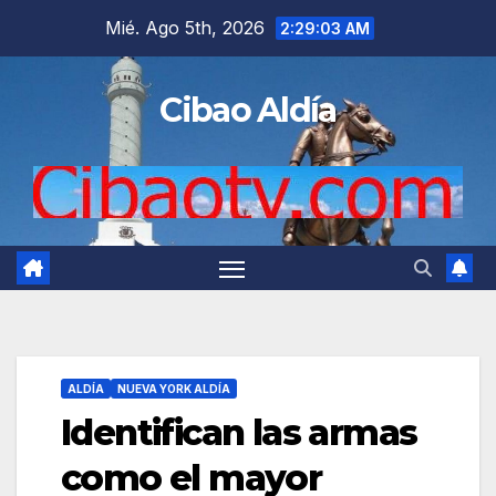
Saltar
Mié. Ago 5th, 2026
2:29:03 AM
al
contenido
Cibao Aldía
ALDÍA
NUEVA YORK ALDÍA
Identifican las armas
como el mayor