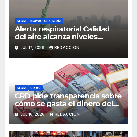
ALDÍA
NUEVA YORK ALDÍA
Alerta respiratoria! Calidad
del aire alcanza niveles
peligrosos en NYC
JUL 17, 2026
REDACCION
ALDÍA
CIBAO
CRD pide transparencia sobre
cómo se gasta el dinero del
Seguro Familiar de Salud
JUL 16, 2026
REDACCION