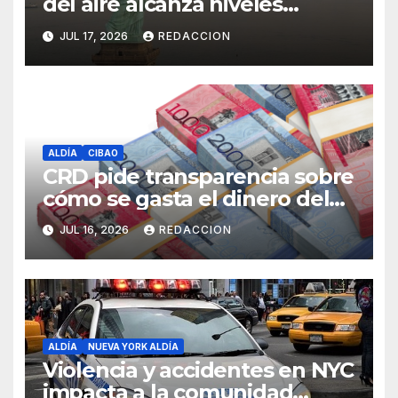
del aire alcanza niveles
peligrosos en NYC
JUL 17, 2026
REDACCION
ALDÍA
CIBAO
CRD pide transparencia sobre
cómo se gasta el dinero del
Seguro Familiar de Salud
JUL 16, 2026
REDACCION
ALDÍA
NUEVA YORK ALDÍA
Violencia y accidentes en NYC
impacta a la comunidad