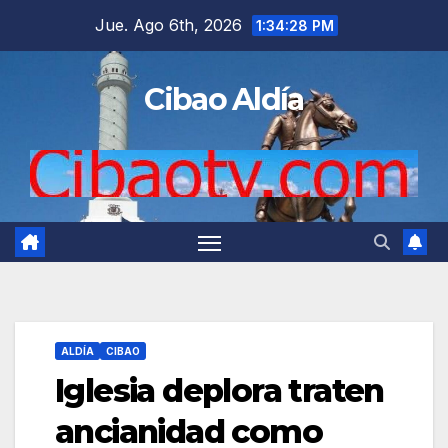
Saltar
Jue. Ago 6th, 2026
1:34:29 PM
al
contenido
Cibao Aldía
ALDÍA
CIBAO
Iglesia deplora traten
ancianidad como