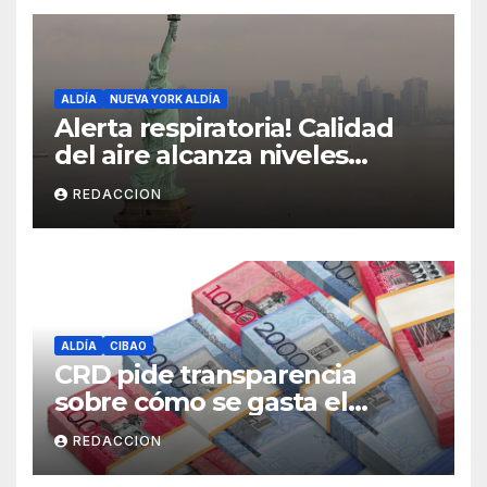
ALDÍA
NUEVA YORK ALDÍA
Alerta respiratoria! Calidad
del aire alcanza niveles
peligrosos en NYC
REDACCION
ALDÍA
CIBAO
CRD pide transparencia
sobre cómo se gasta el
dinero del Seguro Familiar de
REDACCION
Salud