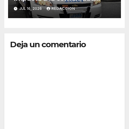
dominicana
JUL 16, 2026
REDACCION
Deja un comentario