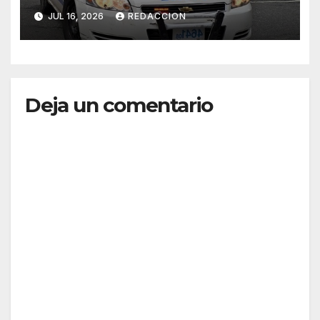
dominicana
JUL 16, 2026
REDACCION
Deja un comentario