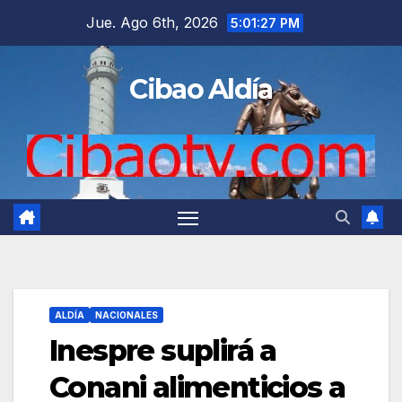
Saltar
Jue. Ago 6th, 2026
5:01:28 PM
al
contenido
Cibao Aldía
ALDÍA
NACIONALES
Inespre suplirá a
Conani alimenticios a