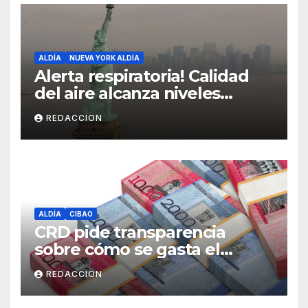
ALDÍA
NUEVA YORK ALDÍA
Alerta respiratoria! Calidad
del aire alcanza niveles
peligrosos en NYC
REDACCION
ALDÍA
CIBAO
CRD pide transparencia
sobre cómo se gasta el
dinero del Seguro Familiar de
REDACCION
Salud