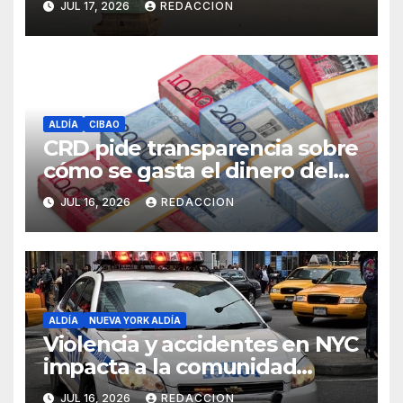
JUL 17, 2026
REDACCION
ALDÍA
CIBAO
CRD pide transparencia sobre
cómo se gasta el dinero del
Seguro Familiar de Salud
JUL 16, 2026
REDACCION
ALDÍA
NUEVA YORK ALDÍA
Violencia y accidentes en NYC
impacta a la comunidad
dominicana
JUL 16, 2026
REDACCION