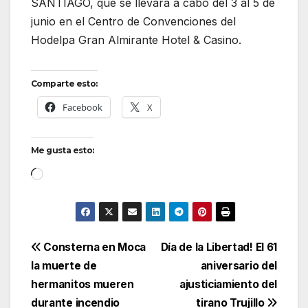
SANTIAGO, que se llevará a cabo del 3 al 5 de
junio en el Centro de Convenciones del
Hodelpa Gran Almirante Hotel & Casino.
Comparte esto:
Facebook
X
Me gusta esto:
Cargando...
Navegación
Consterna en Moca
Día de la Libertad! El 61
la muerte de
aniversario del
de
hermanitos mueren
ajusticiamiento del
entradas
durante incendio
tirano Trujillo