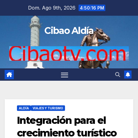
Saltar
Dom. Ago 9th, 2026
4:50:16 PM
al
contenido
Cibao Aldía
ALDÍA
VIAJES Y TURISMO
Integración para el
crecimiento turístico