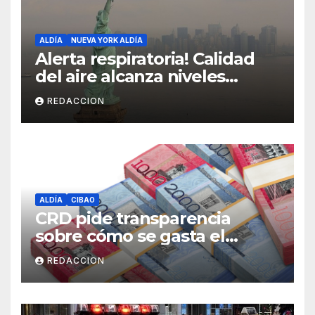
ALDÍA
NUEVA YORK ALDÍA
Alerta respiratoria! Calidad
del aire alcanza niveles
peligrosos en NYC
REDACCION
ALDÍA
CIBAO
CRD pide transparencia
sobre cómo se gasta el
dinero del Seguro Familiar de
REDACCION
Salud