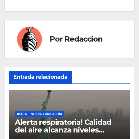
Por
Redaccion
Entrada relacionada
ALDÍA
NUEVA YORK ALDÍA
Alerta respiratoria! Calidad
del aire alcanza niveles
peligrosos en NYC