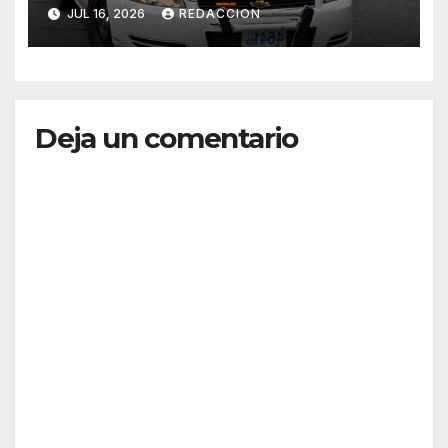
dominicana
JUL 16, 2026
REDACCION
Deja un comentario