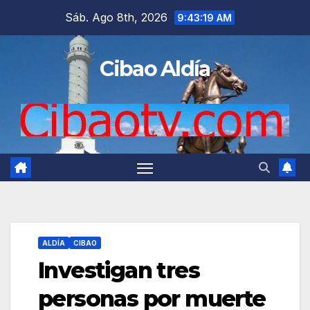
Saltar
Sáb. Ago 8th, 2026
9:43:20 AM
al
contenido
Cibao Aldía
ALDÍA
CIBAO
Investigan tres
personas por muerte