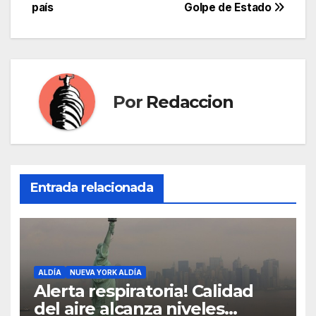
entradas
país
Golpe de Estado
Por
Redaccion
Entrada relacionada
ALDÍA
NUEVA YORK ALDÍA
Alerta respiratoria! Calidad
del aire alcanza niveles