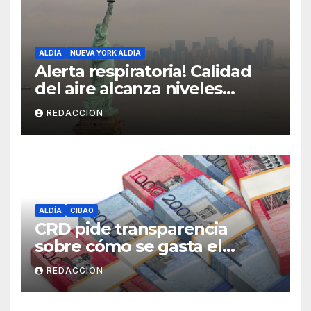
ALDÍA
NUEVA YORK ALDÍA
Alerta respiratoria! Calidad
del aire alcanza niveles
peligrosos en NYC
REDACCION
ALDÍA
CIBAO
CRD pide transparencia
sobre cómo se gasta el
dinero del Seguro Familiar de
REDACCION
Salud