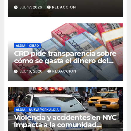
peligrosos en NYC
JUL 17, 2026
REDACCION
ALDÍA
CIBAO
CRD pide transparencia sobre
cómo se gasta el dinero del
Seguro Familiar de Salud
JUL 16, 2026
REDACCION
ALDÍA
NUEVA YORK ALDÍA
Violencia y accidentes en NYC
impacta a la comunidad