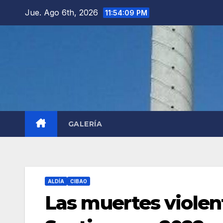
Saltar
Jue. Ago 6th, 2026
11:54:10 PM
al
contenido
GALERÍA
ALDÍA
CIBAO
Las muertes violen