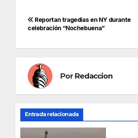
Navegación
Reportan tragedias en NY durante
celebración “Nochebuena”
de
entradas
Por
Redaccion
Entrada relacionada