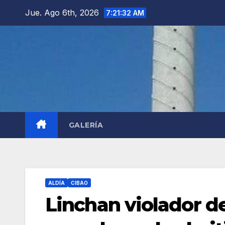
Saltar
Jue. Ago 6th, 2026
7:21:33 AM
al
contenido
GALERÍA
ALDÍA
CIBAO
Linchan violador d