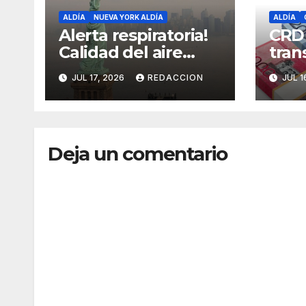
ALDÍA
NUEVA YORK ALDÍA
ALDÍA
Alerta respiratoria!
CRD
Calidad del aire
tran
alcanza niveles
cómo
JUL 17, 2026
REDACCION
JUL 1
peligrosos en NYC
dine
Fami
Deja un comentario