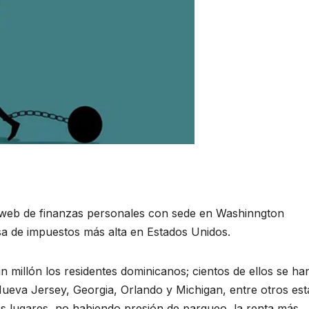
o web de finanzas personales con sede en Washinngton
sa de impuestos más alta en Estados Unidos.
 millón los residentes dominicanos; cientos de ellos se ha
Nueva Jersey, Georgia, Orlando y Michigan, entre otros est
hos lugares, no habiendo presión de parqueo, la renta más