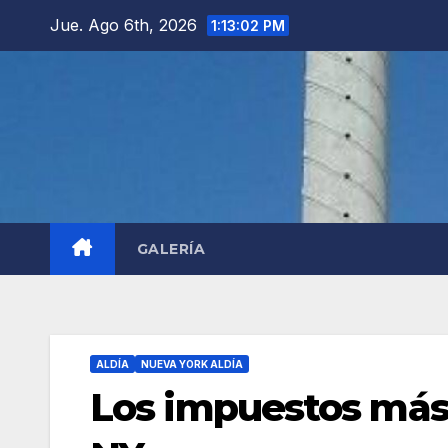
Saltar
Jue. Ago 6th, 2026
1:13:03 PM
al
contenido
GALERÍA
ALDÍA
NUEVA YORK ALDÍA
Los impuestos más 