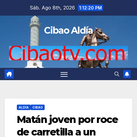
Saltar
Sáb. Ago 8th, 2026
1:12:21 PM
al
contenido
Cibao Aldía
ALDÍA
CIBAO
Matán joven por roce
de carretilla a un