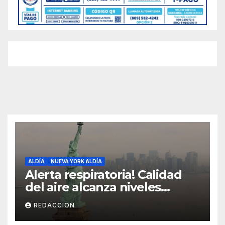
ALDÍA
NUEVA YORK ALDÍA
Alerta respiratoria! Calidad
del aire alcanza niveles
peligrosos en NYC
REDACCION