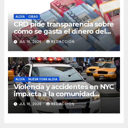
ALDÍA
CIBAO
CRD pide transparencia sobre
cómo se gasta el dinero del
Seguro Familiar de Salud
JUL 16, 2026
REDACCION
ALDÍA
NUEVA YORK ALDÍA
Violencia y accidentes en NYC
impacta a la comunidad
dominicana
JUL 16, 2026
REDACCION