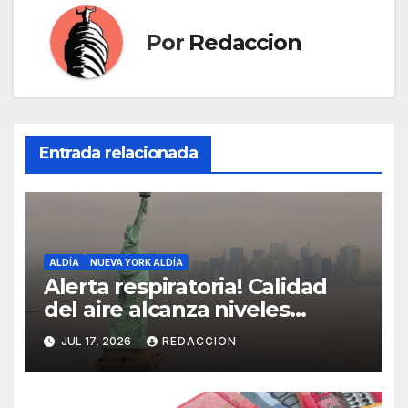
Por
Redaccion
Entrada relacionada
ALDÍA
NUEVA YORK ALDÍA
Alerta respiratoria! Calidad
del aire alcanza niveles
peligrosos en NYC
JUL 17, 2026
REDACCION