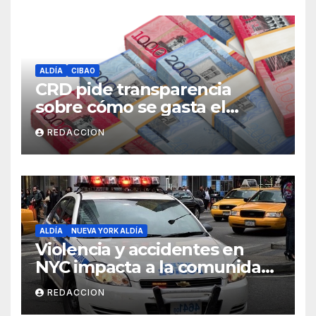
ALDÍA
CIBAO
CRD pide transparencia
sobre cómo se gasta el
dinero del Seguro Familiar de
REDACCION
Salud
ALDÍA
NUEVA YORK ALDÍA
Violencia y accidentes en
NYC impacta a la comunidad
dominicana
REDACCION