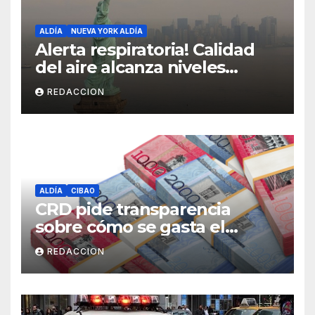
ALDÍA
NUEVA YORK ALDÍA
Alerta respiratoria! Calidad
del aire alcanza niveles
peligrosos en NYC
REDACCION
ALDÍA
CIBAO
CRD pide transparencia
sobre cómo se gasta el
dinero del Seguro Familiar de
REDACCION
Salud