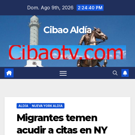
Saltar
Dom. Ago 9th, 2026
2:24:41 PM
al
contenido
Cibao Aldía
ALDÍA
NUEVA YORK ALDÍA
Migrantes temen
acudir a citas en NY