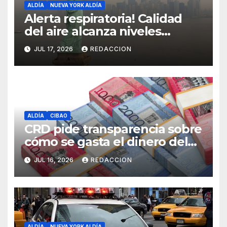
ALDÍA
NUEVA YORK ALDÍA
Alerta respiratoria! Calidad
del aire alcanza niveles
peligrosos en NYC
JUL 17, 2026
REDACCION
ALDÍA
CIBAO
CRD pide transparencia sobre
cómo se gasta el dinero del
Seguro Familiar de Salud
JUL 16, 2026
REDACCION
ALDÍA
NUEVA YORK ALDÍA