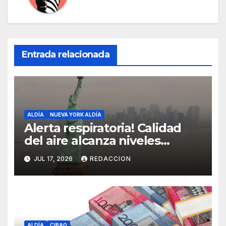
Entrada relacionada
ALDÍA
NUEVA YORK ALDÍA
Alerta respiratoria! Calidad
del aire alcanza niveles
peligrosos en NYC
JUL 17, 2026
REDACCION
ALDÍA
CIBAO