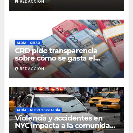
REDACCION
ALDÍA
CIBAO
CRD pide transparencia
sobre cómo se gasta el
dinero del Seguro Familiar de
REDACCION
Salud
ALDÍA
NUEVA YORK ALDÍA
Violencia y accidentes en
NYC impacta a la comunidad
dominicana