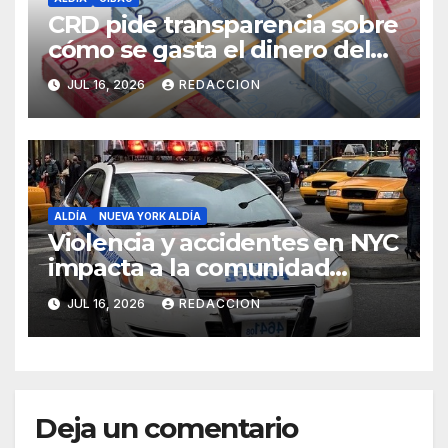
CRD pide transparencia sobre
cómo se gasta el dinero del
Seguro Familiar de Salud
JUL 16, 2026
REDACCION
ALDÍA
NUEVA YORK ALDÍA
Violencia y accidentes en NYC
impacta a la comunidad
dominicana
JUL 16, 2026
REDACCION
Deja un comentario