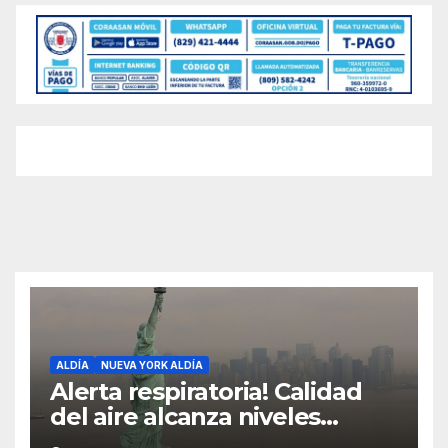
ALDÍA
NUEVA YORK ALDÍA
Alerta respiratoria! Calidad
del aire alcanza niveles
peligrosos en NYC