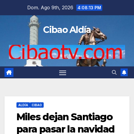
Saltar
Dom. Ago 9th, 2026
4:08:14 PM
al
contenido
Cibao Aldía
ALDÍA
CIBAO
Miles dejan Santiago
para pasar la navidad