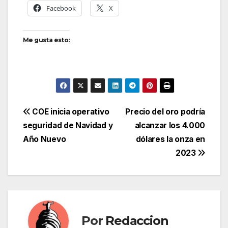
Facebook
X
Me gusta esto:
Navegación
COE inicia operativo
Precio del oro podría
seguridad de Navidad y
alcanzar los 4.000
de
Año Nuevo
dólares la onza en
entradas
2023
Por
Redaccion