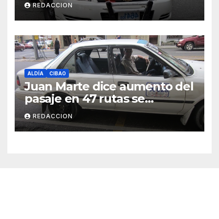
REDACCION
ALDÍA
CIBAO
Juan Marte dice aumento del
pasaje en 47 rutas se
mantiene
REDACCION
Cibao Aldía