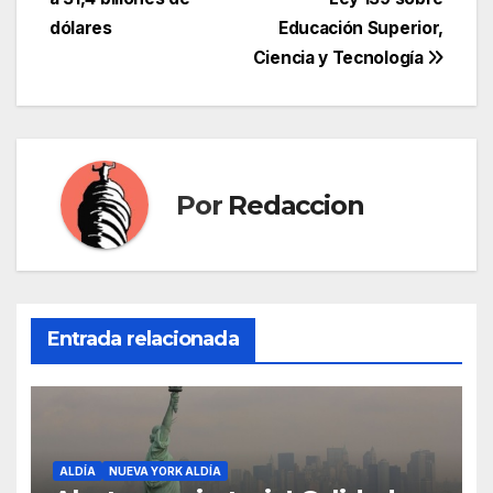
entradas
dólares
Educación Superior,
Ciencia y Tecnología
Por
Redaccion
Entrada relacionada
ALDÍA
NUEVA YORK ALDÍA