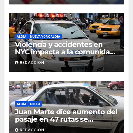
ALDÍA
NUEVA YORK ALDÍA
Violencia y accidentes en
NYC impacta a la comunidad
dominicana
REDACCION
ALDÍA
CIBAO
Juan Marte dice aumento del
pasaje en 47 rutas se
mantiene
REDACCION