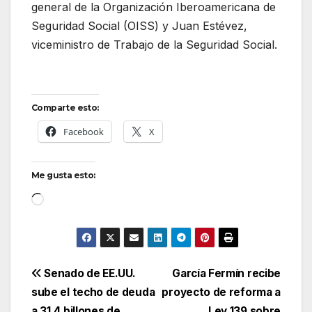
general de la Organización Iberoamericana de
Seguridad Social (OISS) y Juan Estévez,
viceministro de Trabajo de la Seguridad Social.
Comparte esto:
Facebook
X
Me gusta esto:
Cargando...
Navegación
Senado de EE.UU.
García Fermín recibe
sube el techo de deuda
proyecto de reforma a
de
a 31,4 billones de
Ley 139 sobre