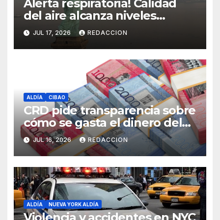
Alerta respiratoria! Calidad
del aire alcanza niveles
peligrosos en NYC
JUL 17, 2026
REDACCION
ALDÍA
CIBAO
CRD pide transparencia sobre
cómo se gasta el dinero del
Seguro Familiar de Salud
JUL 16, 2026
REDACCION
ALDÍA
NUEVA YORK ALDÍA
Violencia y accidentes en NYC