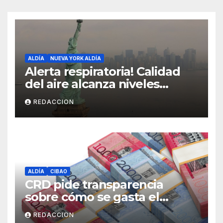
ALDÍA
NUEVA YORK ALDÍA
Alerta respiratoria! Calidad
del aire alcanza niveles
peligrosos en NYC
REDACCION
ALDÍA
CIBAO
CRD pide transparencia
sobre cómo se gasta el
dinero del Seguro Familiar de
REDACCION
Salud