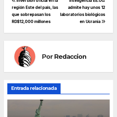
Navegación
Inversión oficial en la
Inteligencia EE.UU.
región Este del país, las
admite hay unos 12
de
que sobrepasan los
laboratorios biológicos
entradas
RD$12,000 millones
en Ucrania
Por
Redaccion
Entrada relacionada