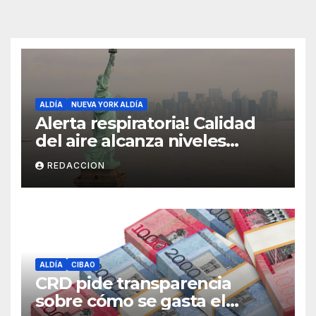
ALDÍA
NUEVA YORK ALDÍA
Alerta respiratoria! Calidad
del aire alcanza niveles
peligrosos en NYC
REDACCION
ALDÍA
CIBAO
CRD pide transparencia
sobre cómo se gasta el