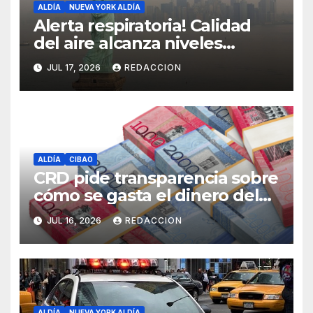
ALDÍA
NUEVA YORK ALDÍA
Alerta respiratoria! Calidad
del aire alcanza niveles
peligrosos en NYC
JUL 17, 2026
REDACCION
ALDÍA
CIBAO
CRD pide transparencia sobre
cómo se gasta el dinero del
Seguro Familiar de Salud
JUL 16, 2026
REDACCION
ALDÍA
NUEVA YORK ALDÍA