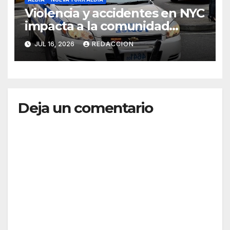
Violencia y accidentes en NYC
impacta a la comunidad
dominicana
JUL 16, 2026
REDACCION
Deja un comentario