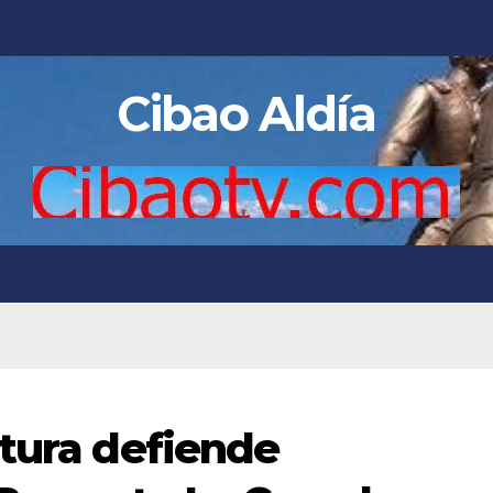
Cibao Aldía
ltura defiende