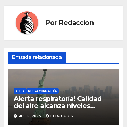
Por
Redaccion
Entrada relacionada
ALDÍA
NUEVA YORK ALDÍA
Alerta respiratoria! Calidad
del aire alcanza niveles
peligrosos en NYC
JUL 17, 2026
REDACCION