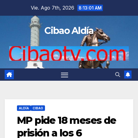
Saltar
Vie. Ago 7th, 2026
8:13:02 AM
al
contenido
Cibao Aldía
ALDÍA
CIBAO
MP pide 18 meses de
prisión a los 6