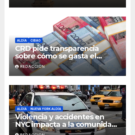
ALDÍA
CIBAO
CRD pide transparencia
sobre cómo se gasta el
dinero del Seguro Familiar de
REDACCION
Salud
ALDÍA
NUEVA YORK ALDÍA
Violencia y accidentes en
NYC impacta a la comunidad
dominicana
REDACCION