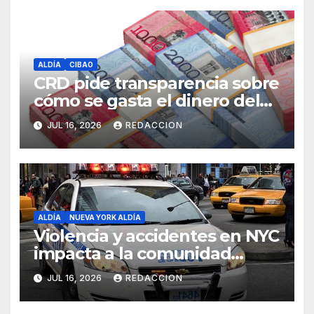
ALDÍA
CIBAO
CRD pide transparencia sobre
cómo se gasta el dinero del
Seguro Familiar de Salud
JUL 16, 2026
REDACCION
ALDÍA
NUEVA YORK ALDÍA
Violencia y accidentes en NYC
impacta a la comunidad
dominicana
JUL 16, 2026
REDACCION