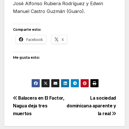
José Alfonso Rubiera Rodríguez y Edwin
Manuel Castro Guzmán (Guaro).
Comparte esto:
Facebook
X
Me gusta esto:
Navegación
Balacera en El Factor,
La sociedad
Nagua deja tres
dominicana aparente y
de
muertos
la real
entradas