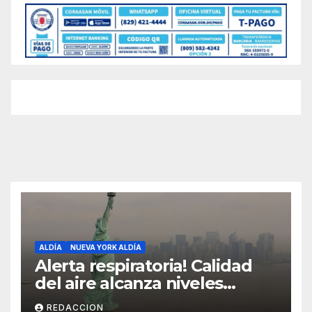
ALDÍA
NUEVA YORK ALDÍA
Alerta respiratoria! Calidad
del aire alcanza niveles
peligrosos en NYC
REDACCION