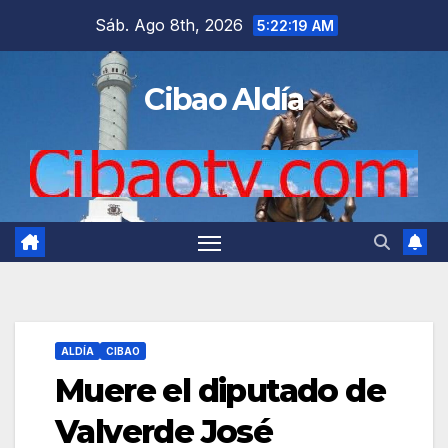
Saltar
Sáb. Ago 8th, 2026
5:22:20 AM
al
contenido
Cibao Aldía
ALDÍA
CIBAO
Muere el diputado de
Valverde José