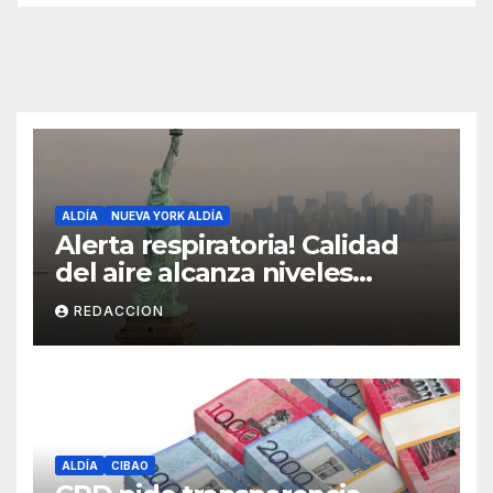
ALDÍA
NUEVA YORK ALDÍA
Alerta respiratoria! Calidad
del aire alcanza niveles
peligrosos en NYC
REDACCION
ALDÍA
CIBAO