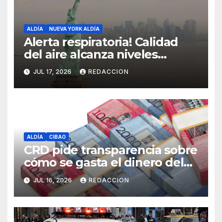
ALDÍA
NUEVA YORK ALDÍA
Alerta respiratoria! Calidad
del aire alcanza niveles
peligrosos en NYC
JUL 17, 2026
REDACCION
ALDÍA
CIBAO
CRD pide transparencia sobre
cómo se gasta el dinero del
Seguro Familiar de Salud
JUL 16, 2026
REDACCION