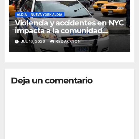
ALDÍA
NUEVA YORK ALDÍA
Violencia y accidentes en NYC
impacta a la comunidad
dominicana
JUL 16, 2026
REDACCION
Deja un comentario