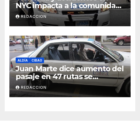
NYC impacta a la comunidad
dominicana
REDACCION
ALDÍA
CIBAO
Juan Marte dice aumento del
pasaje en 47 rutas se
mantiene
REDACCION