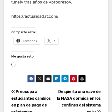
túnel» tras años de «progreso».
https://actualidad.rt.com/
Comparte esto:
Facebook
X
Me gusta esto:
Cargando...
Navegación
Preocupa a
Despierta una nave de
estudiantes cambios
la NASA dormida en los
de
en plan de pago de
confines del sistema
préstamos
solar