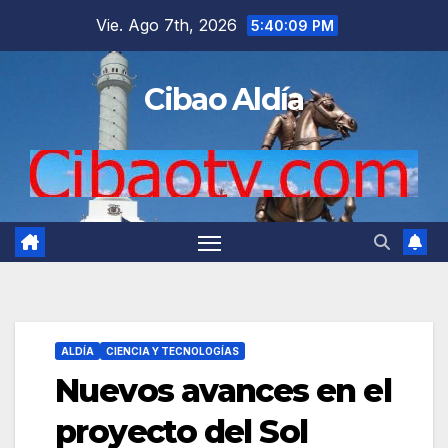
Saltar
Vie. Ago 7th, 2026
5:40:10 PM
al
contenido
Cibao Aldía
ALDÍA
CIENCIA Y TECNOLOGÍAS
Nuevos avances en el
proyecto del Sol