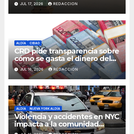
peligrosos en NYC
JUL 17, 2026
REDACCION
ALDÍA
CIBAO
CRD pide transparencia sobre
cómo se gasta el dinero del
Seguro Familiar de Salud
JUL 16, 2026
REDACCION
ALDÍA
NUEVA YORK ALDÍA
Violencia y accidentes en NYC
impacta a la comunidad
dominicana