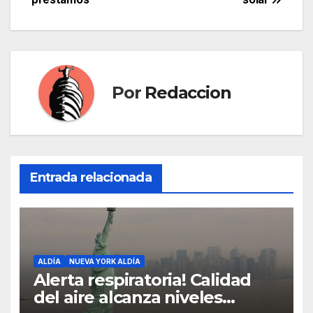
entradas
Por
Redaccion
Entrada relacionada
ALDÍA
NUEVA YORK ALDÍA
Alerta respiratoria! Calidad
del aire alcanza niveles