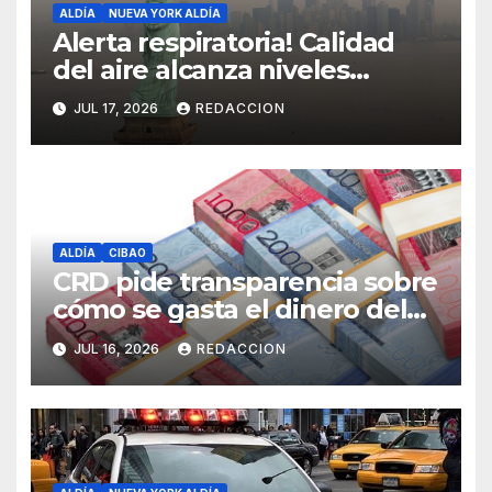
ALDÍA
NUEVA YORK ALDÍA
Alerta respiratoria! Calidad
del aire alcanza niveles
peligrosos en NYC
JUL 17, 2026
REDACCION
ALDÍA
CIBAO
CRD pide transparencia sobre
cómo se gasta el dinero del
Seguro Familiar de Salud
JUL 16, 2026
REDACCION