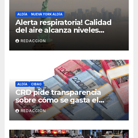
ALDÍA
NUEVA YORK ALDÍA
Alerta respiratoria! Calidad
del aire alcanza niveles
peligrosos en NYC
REDACCION
ALDÍA
CIBAO
CRD pide transparencia
sobre cómo se gasta el
dinero del Seguro Familiar de
REDACCION
Salud