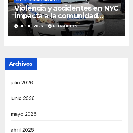
ALDÍA
NUEVA YORK ALDÍA
Violencia y accidentes en NYC
impacta a la comunidad
dominicana
JUL 16, 2026
REDACCION
Archivos
julio 2026
junio 2026
mayo 2026
abril 2026