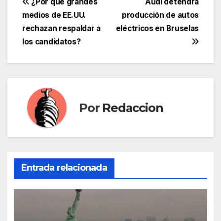
Navegación
¿Por qué grandes
Audi detendrá
medios de EE.UU.
producción de autos
de
rechazan respaldar a
eléctricos en Bruselas
entradas
los candidatos?
Por
Redaccion
Entrada relacionada