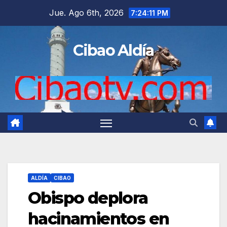
Saltar
Jue. Ago 6th, 2026
7:24:12 PM
al
contenido
Cibao Aldía
ALDÍA
CIBAO
Obispo deplora
hacinamientos en