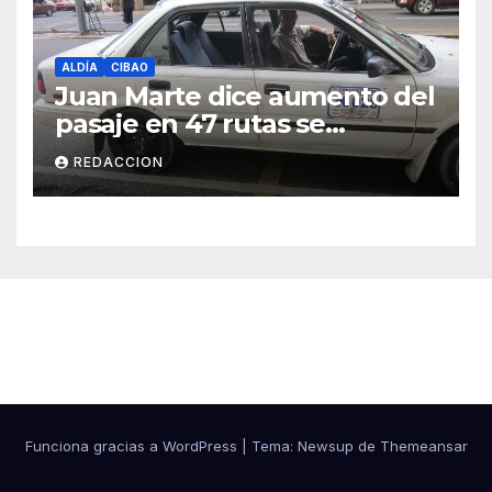
ALDÍA
CIBAO
Juan Marte dice aumento del
pasaje en 47 rutas se
mantiene
REDACCION
Cibao Aldía
Funciona gracias a WordPress
|
Tema: Newsup de
Themeansar