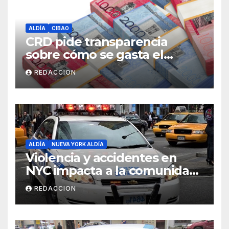
ALDÍA
CIBAO
CRD pide transparencia
sobre cómo se gasta el
dinero del Seguro Familiar de
REDACCION
Salud
ALDÍA
NUEVA YORK ALDÍA
Violencia y accidentes en
NYC impacta a la comunidad
dominicana
REDACCION