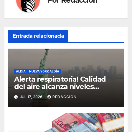
Por
Redaccion
Entrada relacionada
ALDÍA
NUEVA YORK ALDÍA
Alerta respiratoria! Calidad
del aire alcanza niveles
peligrosos en NYC
JUL 17, 2026
REDACCION