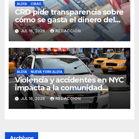
ALDÍA
CIBAO
CRD pide transparencia sobre
cómo se gasta el dinero del
Seguro Familiar de Salud
JUL 16, 2026
REDACCION
ALDÍA
NUEVA YORK ALDÍA
Violencia y accidentes en NYC
impacta a la comunidad
dominicana
JUL 16, 2026
REDACCION
Archivos