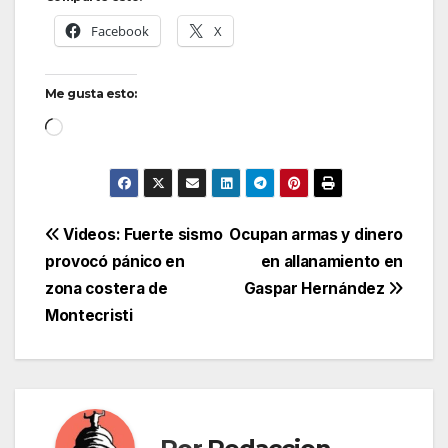
Facebook
X
Me gusta esto:
Cargando...
Navegación
Videos: Fuerte sismo
Ocupan armas y dinero
provocó pánico en
en allanamiento en
de
zona costera de
Gaspar Hernández
entradas
Montecristi